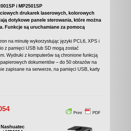
P2001SP i MP2501SP
ciowych drukarek laserowych, kolorowych
ają dotykowe panele sterowania, które można
a. Funkcje są uruchamiane za pomocą
ron na minutę wykorzystując języki PCL6, XPS i
io z pamięci USB lub SD mogą zostać
em. Wydruki z komputerów są chronione funkcją
ję papierowych dokumentów – do 50 obrazów na
nie zapisane na serwerze, na pamięci USB, karty
054
Print
PDF
 Nashuatec