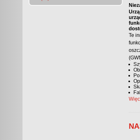
Niez
Urzą
urzą
funk
dost
Te i
funk
oszc
(GWN
Sz
Ob
Po
Op
Sk
Fa
Więc
NA