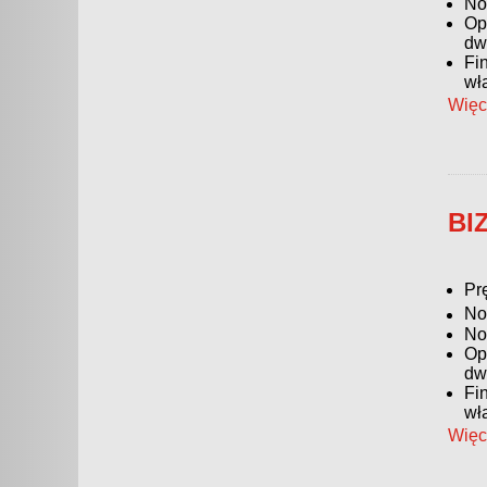
No
Op
dw
Fi
wł
Więc
BI
Pr
No
No
Op
dw
Fi
wł
Więc