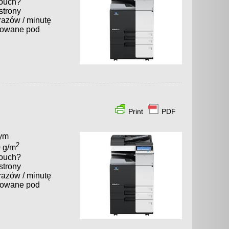
touch?
strony
razów / minutę
sowane pod
Print
PDF
nym
2
0 g/m
touch?
strony
razów / minutę
sowane pod