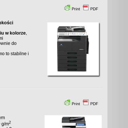
Print
PDF
bkości
u w kolorze
,
mi
ownie do
mo to stabilne i
Print
PDF
nym
2
0 g/m