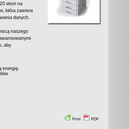
20 stron na
o, która zawiera
ywania danych.
mocą naszego
zaawansowanymi
k, aby
ą energię.
ntów
Print
PDF