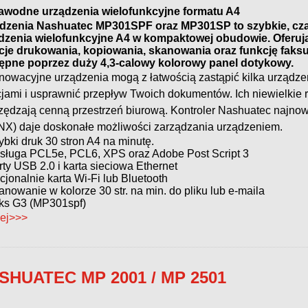
awodne urządzenia wielofunkcyjne formatu A4
dzenia Nashuatec MP301SPF oraz MP301SP to szybkie, cza
dzenia wielofunkcyjne A4 w kompaktowej obudowie. Oferu
cje drukowania, kopiowania, skanowania oraz funkcję faksu,
ępne poprzez duży 4,3-calowy kolorowy panel dotykowy.
nnowacyjne urządzenia mogą z łatwością zastąpić kilka urządz
cjami i usprawnić przepływ Twoich dokumentów. Ich niewielkie 
zędzają cenną przestrzeń biurową. Kontroler Nashuatec najnow
X) daje doskonałe możliwości zarządzania urządzeniem.
ybki druk 30 stron A4 na minutę.
sługa PCL5e, PCL6, XPS oraz Adobe Post Script 3
rty USB 2.0 i karta sieciowa Ethernet
cjonalnie karta Wi-Fi lub Bluetooth
anowanie w kolorze 30 str. na min. do pliku lub e-maila
ks G3 (MP301spf)
ej>>>
SHUATEC MP 2001 / MP 2501