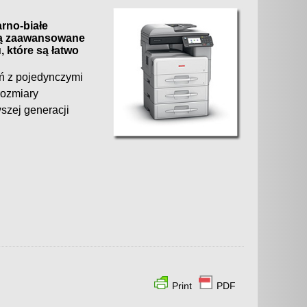
rno-białe
ją zaawansowane
 które są łatwo
eń z pojedynczymi
rozmiary
szej generacji
Print
PDF