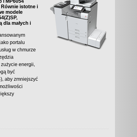
p i MP6054
Równie istotne i
owe modele
4(Z)SP,
dla małych i
awansowanym
ako portalu
 usług w chmurze
zędzia
zużycie energii,
ogą być
, aby zmniejszyć
 możliwości
iększy