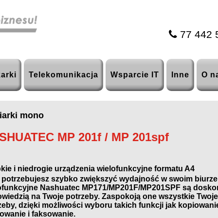
77 442 
arki
Telekomunikacja
Wsparcie IT
Inne
O n
iarki mono
SHUATEC MP 201f / MP 201spf
kie i niedrogie urządzenia wielofunkcyjne formatu A4
i potrzebujesz szybko zwiększyć wydajność w swoim biurze
ofunkcyjne Nashuatec MP171/MP201F/MP201SPF są dosko
wiedzią na Twoje potrzeby. Zaspokoją one wszystkie Twoj
zeby, dzięki możliwości wyboru takich funkcji jak kopiowan
owanie i faksowanie.