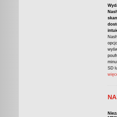
Wyda
Nash
skan
dost
intu
Nash
opcj
wyśw
pouf
minu
SD l
więc
NA
Niez