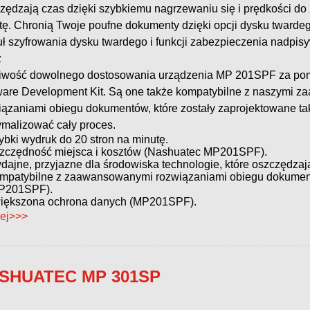
zędzają czas dzięki szybkiemu nagrzewaniu się i prędkości do 
tę. Chronią Twoje poufne dokumenty dzięki opcji dysku twardeg
ł szyfrowania dysku twardego i funkcji zabezpieczenia nadpis
z
iwość dowolnego dostosowania urządzenia MP 201SPF za po
ware Development Kit. Są one także kompatybilne z naszymi 
iązaniami obiegu dokumentów, które zostały zaprojektowane ta
ymalizować cały proces.
ybki wydruk do 20 stron na minutę.
zczędność miejsca i kosztów (Nashuatec MP201SPF).
dajne, przyjazne dla środowiska technologie, które oszczędzaj
mpatybilne z zaawansowanymi rozwiązaniami obiegu dokume
P201SPF).
iększona ochrona danych (MP201SPF).
ej>>>
SHUATEC MP 301SP