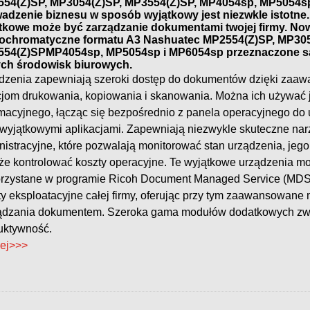
54(Z)SP, MP3054(Z)SP, MP3554(Z)SP, MP4054sp, MP5054s
adzenie biznesu w sposób wyjątkowy jest niezwkle istotne. 
tkowe może być zarządzanie dokumentami twojej firmy. N
chromatyczne formatu A3 Nashuatec MP2554(Z)SP, MP305
54(Z)SPMP4054sp, MP5054sp i MP6054sp przeznaczone są 
ch środowisk biurowych.
dzenia zapewniają szeroki dostęp do dokumentów dzięki za
cjom drukowania, kopiowania i skanowania. Można ich używać j
rmacyjnego, łącząc się bezpośrednio z panela operacyjnego do
 wyjątkowymi aplikacjami. Zapewniają niezwykle skuteczne nar
nistracyjne, które pozwalają monitorować stan urządzenia, jego 
kże kontrolować koszty operacyjne. Te wyjątkowe urządzenia m
rzystane w programie Ricoh Document Managed Service (MDS)
ty eksploatacyjne całej firmy, oferując przy tym zaawansowane
ądzania dokumentem. Szeroka gama modułów dodatkowych zw
uktywność.
ej>>>