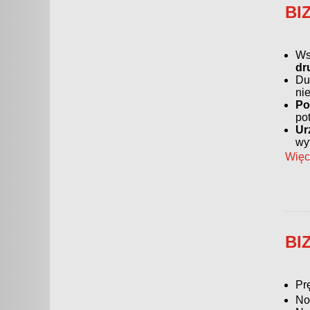
BI
Ws
dr
Du
ni
Po
po
Ur
wy
Więc
BI
Pr
No