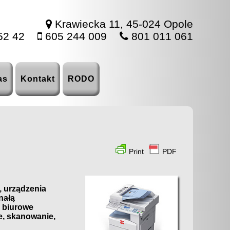
Krawiecka 11, 45-024 Opole
52 42
605 244 009
801 011 061
as
Kontakt
RODO
Print
PDF
, urządzenia
nałą
e biurowe
ie, skanowanie,