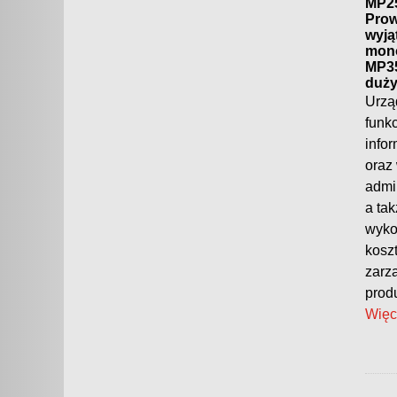
MP25
Prow
wyją
mono
MP35
duży
Urzą
funk
info
oraz
admi
a ta
wyko
kosz
zarz
prod
Więc