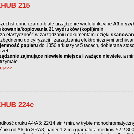
ZHUB 215
zechstronne czarno-białe urządzenie wielofunkcyjne
A3 o szy
ukowania/kopiowania 21 wydruków (kopii)/min
ża elastyczność w zarządzaniu dokumentami dzięki
skanowani
ezbędnemu do cyfryzacji i zarządzania elektronicznymi archiwa
jemność papieru
do 1350 arkuszy w 5 tacach, dobierana stos
trzeb
ządzenie zajmujące niewiele miejsca i ważące niewiele
, a mi
trzymałe
ej>>>
ZHUB 224e
ędkość druku A4/A3: 22/14 str. / min. w trybie monochromatycz
śniki od A6 do SRA3, baner 1.2 m i gramatura mediów 52 ? 30