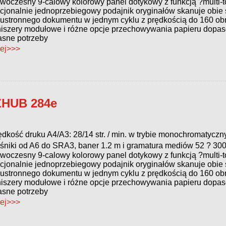
woczesny 9-calowy kolorowy panel dotykowy z funkcją ?multi-
cjonalnie jednoprzebiegowy podajnik oryginałów skanuje obie 
ustronnego dokumentu w jednym cyklu z prędkością do 160 ob
niszery modułowe i różne opcje przechowywania papieru dopa
asne potrzeby
ej>>>
ZHUB 284e
ędkość druku A4/A3: 28/14 str. / min. w trybie monochromatycz
śniki od A6 do SRA3, baner 1.2 m i gramatura mediów 52 ? 30
woczesny 9-calowy kolorowy panel dotykowy z funkcją ?multi-
cjonalnie jednoprzebiegowy podajnik oryginałów skanuje obie 
ustronnego dokumentu w jednym cyklu z prędkością do 160 ob
niszery modułowe i różne opcje przechowywania papieru dopa
asne potrzeby
ej>>>