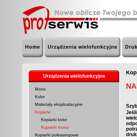
Home
Urządzenia wielofunkcyjne
Druk
Kop
Urządzenia wielofunkcyjne
NA
Mono
Kolor
Materiały eksploatacyjne
Szyb
Kopiarki
Jeśl
wiel
Kopiarki kolor
odpo
Kopiarki mono
potr
druk
Kopiarki poleasingowe