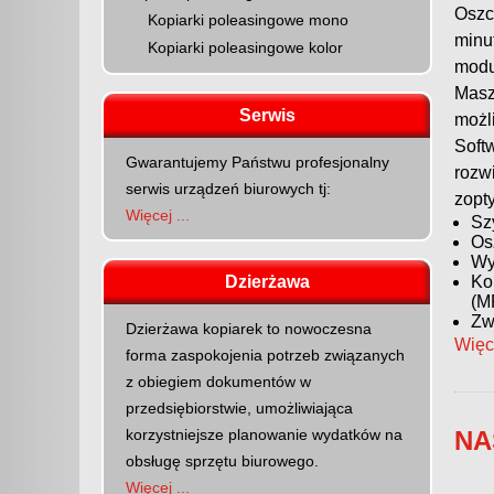
Oszc
Kopiarki poleasingowe mono
minu
Kopiarki poleasingowe kolor
modu
Mas
Serwis
możl
Soft
Gwarantujemy Państwu profesjonalny
rozw
serwis urządzeń biurowych tj:
zopt
Więcej ...
Sz
Os
Wy
Dzierżawa
Ko
(M
Zw
Dzierżawa kopiarek to nowoczesna
Więc
forma zaspokojenia potrzeb związanych
z obiegiem dokumentów w
przedsiębiorstwie, umożliwiająca
korzystniejsze planowanie wydatków na
NA
obsługę sprzętu biurowego.
Więcej ...