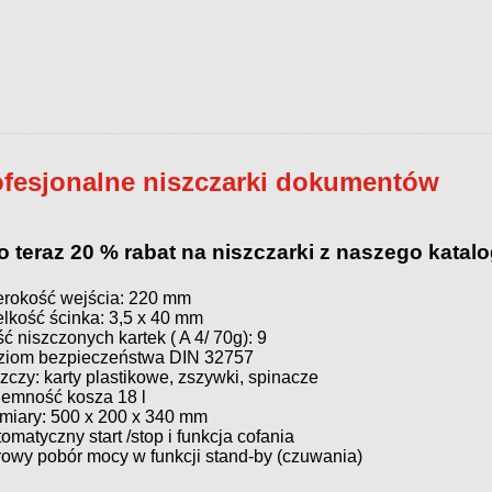
ofesjonalne niszczarki dokumentów
ko teraz 20 % rabat na niszczarki z naszego katal
erokość wejścia: 220 mm
elkość ścinka: 3,5 x 40 mm
ść niszczonych kartek ( A 4/ 70g): 9
ziom bezpieczeństwa DIN 32757
szczy: karty plastikowe, zszywki, spinacze
jemność kosza 18 l
miary: 500 x 200 x 340 mm
omatyczny start /stop i funkcja cofania
rowy pobór mocy w funkcji stand-by (czuwania)