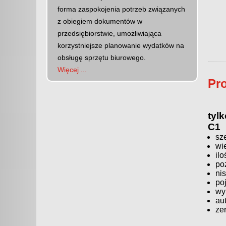
forma zaspokojenia potrzeb związanych
z obiegiem dokumentów w
przedsiębiorstwie, umożliwiająca
korzystniejsze planowanie wydatków na
obsługę sprzętu biurowego.
Więcej ...
Pr
tyl
C1
sz
wi
ilo
po
ni
po
wy
aut
ze