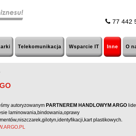
77 442 
arki
Telekomunikacja
Wsparcie IT
Inne
O n
e
GO
eśmy autoryzowanym
PARTNEREM HANDLOWYM ARGO
lide
esie laminowania,bindowania,oprawy
entów,niszczarek,gilotyn,identyfikacji,kart plastikowych.
.ARGO.PL