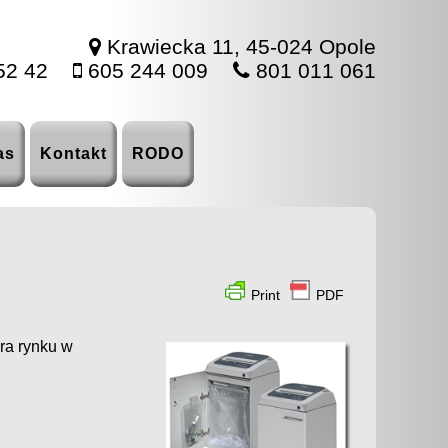
Krawiecka 11, 45-024 Opole
52 42
605 244 009
801 011 061
as
Kontakt
RODO
Print
PDF
ra rynku w