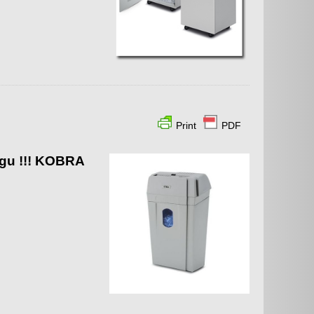
Print
PDF
ogu !!! KOBRA